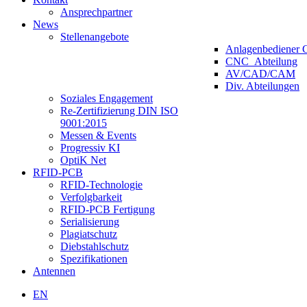
Ansprechpartner
News
Stellenangebote
Anlagenbediener 
CNC_Abteilung
AV/CAD/CAM
Div. Abteilungen
Soziales Engagement
Re-Zertifizierung DIN ISO
9001:2015
Messen & Events
Progressiv KI
OptiK Net
RFID-PCB
RFID-Technologie
Verfolgbarkeit
RFID-PCB Fertigung
Serialisierung
Plagiatschutz
Diebstahlschutz
Spezifikationen
Antennen
EN