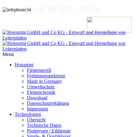
+49 (0) 5183 - 9405-0
Menü
Hotoprint
Firmenprofil
Fertigungsspektrum
Made in Germany
Umweltschutz
Firmenchronik
Download
Datenschutzerklärung
Impressum
Technologien
Übersicht
Technische Daten
Prototypen / Eildienste
Single- & Doublelayer