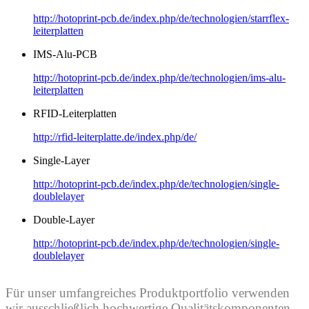
http://hotoprint-pcb.de/index.php/de/technologien/starrflex-
leiterplatten
IMS-Alu-PCB
http://hotoprint-pcb.de/index.php/de/technologien/ims-alu-
leiterplatten
RFID-Leiterplatten
http://rfid-leiterplatte.de/index.php/de/
Single-Layer
http://hotoprint-pcb.de/index.php/de/technologien/single-
doublelayer
Double-Layer
http://hotoprint-pcb.de/index.php/de/technologien/single-
doublelayer
Für unser umfangreiches Produktportfolio verwenden
wir ausschließlich hochwertige Qualitätskomponenten.