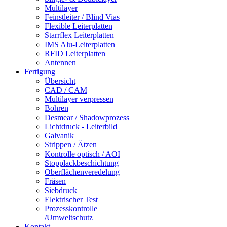
Multilayer
Feinstleiter / Blind Vias
Flexible Leiterplatten
Starrflex Leiterplatten
IMS Alu-Leiterplatten
RFID Leiterplatten
Antennen
Fertigung
Übersicht
CAD / CAM
Multilayer verpressen
Bohren
Desmear / Shadowprozess
Lichtdruck - Leiterbild
Galvanik
Strippen / Ätzen
Kontrolle optisch / AOI
Stopplackbeschichtung
Oberflächenveredelung
Fräsen
Siebdruck
Elektrischer Test
Prozesskontrolle
/Umweltschutz
Kontakt