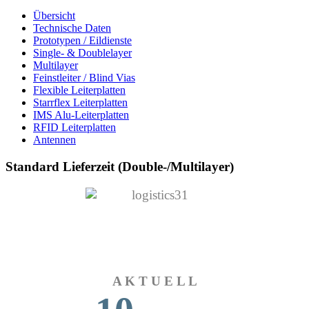
Übersicht
Technische Daten
Prototypen / Eildienste
Single- & Doublelayer
Multilayer
Feinstleiter / Blind Vias
Flexible Leiterplatten
Starrflex Leiterplatten
IMS Alu-Leiterplatten
RFID Leiterplatten
Antennen
Standard Lieferzeit (Double-/Multilayer)
A K T U E L L