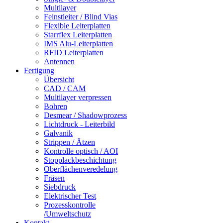
Multilayer
Feinstleiter / Blind Vias
Flexible Leiterplatten
Starrflex Leiterplatten
IMS Alu-Leiterplatten
RFID Leiterplatten
Antennen
Fertigung
Übersicht
CAD / CAM
Multilayer verpressen
Bohren
Desmear / Shadowprozess
Lichtdruck - Leiterbild
Galvanik
Strippen / Ätzen
Kontrolle optisch / AOI
Stopplackbeschichtung
Oberflächenveredelung
Fräsen
Siebdruck
Elektrischer Test
Prozesskontrolle
/Umweltschutz
Kontakt