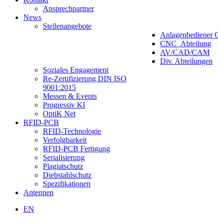
Ansprechpartner
News
Stellenangebote
Anlagenbediener 
CNC_Abteilung
AV/CAD/CAM
Div. Abteilungen
Soziales Engagement
Re-Zertifizierung DIN ISO
9001:2015
Messen & Events
Progressiv KI
OptiK Net
RFID-PCB
RFID-Technologie
Verfolgbarkeit
RFID-PCB Fertigung
Serialisierung
Plagiatschutz
Diebstahlschutz
Spezifikationen
Antennen
EN