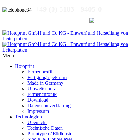
+49 (0) 5183 - 9405-0
Menü
Hotoprint
Firmenprofil
Fertigungsspektrum
Made in Germany
Umweltschutz
Firmenchronik
Download
Datenschutzerklärung
Impressum
Technologien
Übersicht
Technische Daten
Prototypen / Eildienste
Single- & Doublelayer